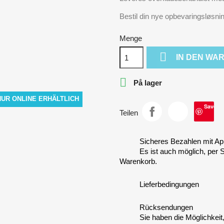
Bestil din nye opbevaringsløsning
Menge

IN DEN WA

På lager
NUR ONLINE ERHÄLTLICH
Save
Teilen
Sicheres Bezahlen mit Ap
Es ist auch möglich, per
Warenkorb.
Lieferbedingungen
Rücksendungen
Sie haben die Möglichkeit