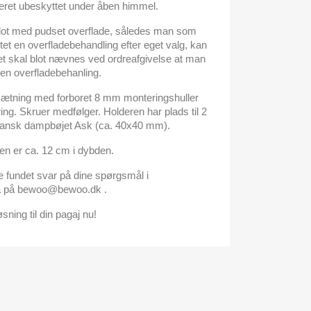
nteret ubeskyttet under åben himmel.
blot med pudset overflade, således man som
et en overfladebehandling efter eget valg, kan
et skal blot nævnes ved ordreafgivelse at man
den overfladebehanling.
opsætning med forboret 8 mm monteringshuller
ing. Skruer medfølger. Holderen har plads til 2
 dansk dampbøjet Ask (ca. 40x40 mm).
n er ca. 12 cm i dybden.
e fundet svar på dine spørgsmål i
da på bewoo@bewoo.dk .
sning til din pagaj nu!