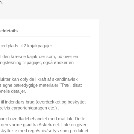
n.
keldetails
d plads til 2 kajakpagajer.
til den kræsne kajakroer som, ud over en
ngsløsning til pagajer, også ønsker en
kter kan opfylde i kraft af skandinavisk
ns egne bæredygtige materialer "Træ", tilsat
lle detaljer.
s til indendørs brug (overdækket og beskyttet
elvis carporten/garagen etc.) .
unkt overfladebehandlet med mat lak. Dette
 den varme glød fra Asketræet. Lakken giver
skyttelse med regn/sne//sollys som produktet