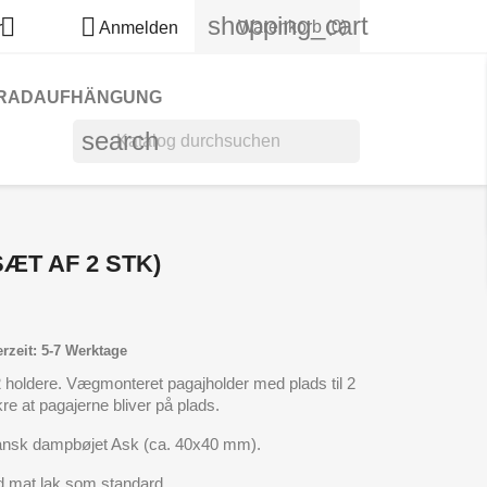
shopping_cart


Warenkorb
(0)
r
Anmelden
RADAUFHÄNGUNG
search
ÆT AF 2 STK)
erzeit: 5-7 Werktage
2 holdere. Vægmonteret pagajholder med plads til 2
e at pagajerne bliver på plads.
dansk dampbøjet Ask (ca. 40x40 mm).
d mat lak som standard.