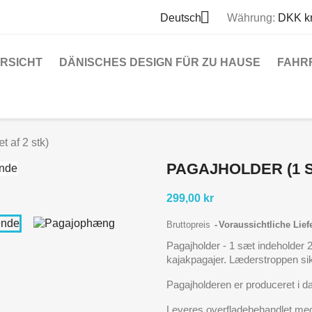

Deutsch
Währung:
DKK k
RSICHT
DÄNISCHES DESIGN FÜR ZU HAUSE
FAHR
t af 2 stk)
PAGAJHOLDER (1 S
299,00 kr
Bruttopreis
Voraussichtliche Lief
Pagajholder - 1 sæt indeholder 
kajakpagajer. Læderstroppen sikr
Pagajholderen er produceret i 
Leveres overfladebehandlet me