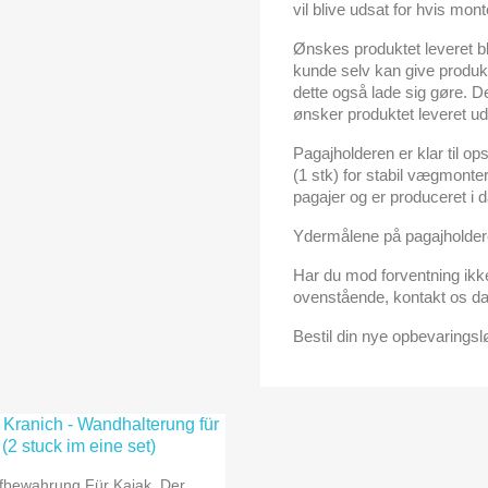
vil blive udsat for hvis mo
Ønskes produktet leveret 
kunde selv kan give produkt
dette også lade sig gøre. D
ønsker produktet leveret u
Pagajholderen er klar til 
(1 stk) for stabil vægmonter
pagajer og er produceret i
Ydermålene på pagajholdere
Har du mod forventning ikk
ovenstående, kontakt os 
Bestil din nye opbevaringslø

Vorschau
fbewahrung Für Kajak, Der...