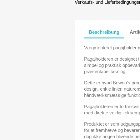
Verkaufs- und Lieferbedingunge
Beschreibung
Arti
Vægmonteret pagajholder me
Pagajholderen er designet 
simpel og praktisk opbevari
præsentabel løsning.
Dette er hvad Bewoo's produ
design, enkle linier, nature
håndværksmæssige funktione
Pagajholderen er fortrinsvi
med direkte vejrlig i eksemp
Produktet er som udgangsp
for at fremhæve og bevarer
dog ikke nogen blivende be