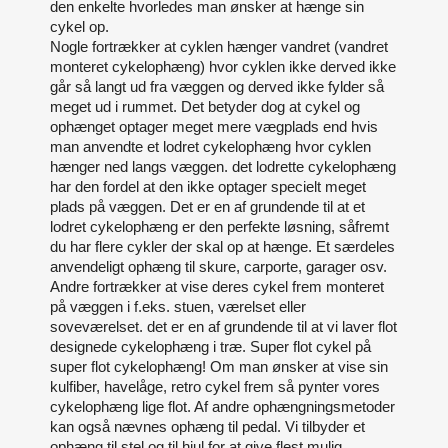
den enkelte hvorledes man ønsker at hænge sin
cykel op.
Nogle fortrækker at cyklen hænger vandret (vandret
monteret cykelophæng) hvor cyklen ikke derved ikke
går så langt ud fra væggen og derved ikke fylder så
meget ud i rummet. Det betyder dog at cykel og
ophænget optager meget mere vægplads end hvis
man anvendte et lodret cykelophæng hvor cyklen
hænger ned langs væggen. det lodrette cykelophæng
har den fordel at den ikke optager specielt meget
plads på væggen. Det er en af grundende til at et
lodret cykelophæng er den perfekte løsning, såfremt
du har flere cykler der skal op at hænge. Et særdeles
anvendeligt ophæng til skure, carporte, garager osv.
Andre fortrækker at vise deres cykel frem monteret
på væggen i f.eks. stuen, værelset eller
soveværelset. det er en af grundende til at vi laver flot
designede cykelophæng i træ. Super flot cykel på
super flot cykelophæng! Om man ønsker at vise sin
kulfiber, havelåge, retro cykel frem så pynter vores
cykelophæng lige flot. Af andre ophængningsmetoder
kan også nævnes ophæng til pedal. Vi tilbyder et
ophæng til stel og til hjul for at give flest mulig