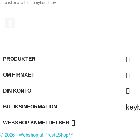
ønsker at afmelde nyhedsbrev.
Facebook

PRODUKTER

OM FIRMAET

DIN KONTO
key
BUTIKSINFORMATION

WEBSHOP ANMELDELSER
© 2026 - Webshop af PrestaShop™