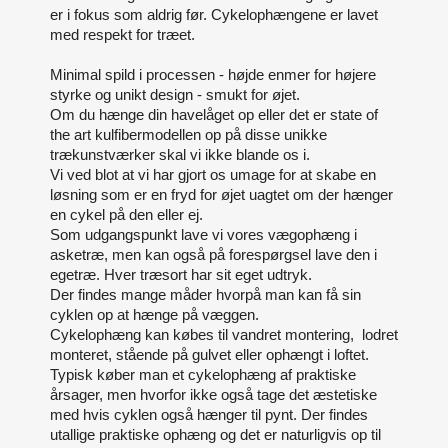
er i fokus som aldrig før. Cykelophængene er lavet
med respekt for træet.
Minimal spild i processen - højde enmer for højere
styrke og unikt design - smukt for øjet.
Om du hænge din havelåget op eller det er state of
the art kulfibermodellen op på disse unikke
trækunstværker skal vi ikke blande os i.
Vi ved blot at vi har gjort os umage for at skabe en
løsning som er en fryd for øjet uagtet om der hænger
en cykel på den eller ej.
Som udgangspunkt lave vi vores vægophæng i
asketræ, men kan også på forespørgsel lave den i
egetræ. Hver træsort har sit eget udtryk.
Der findes mange måder hvorpå man kan få sin
cyklen op at hænge på væggen.
Cykelophæng kan købes til vandret montering, lodret
monteret, stående på gulvet eller ophængt i loftet.
Typisk køber man et cykelophæng af praktiske
årsager, men hvorfor ikke også tage det æstetiske
med hvis cyklen også hænger til pynt. Der findes
utallige praktiske ophæng og det er naturligvis op til