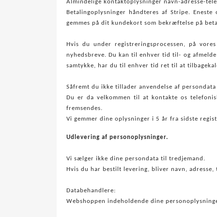
Almindelige kontaktoplysninger navn-adresse-tele
Betalingoplysninger håndteres af Stripe. Eneste 
gemmes på dit kundekort som bekræftelse på betali
Hvis du under registreringsprocessen, på vores
nyhedsbreve. Du kan til enhver tid til- og afmeld
samtykke, har du til enhver tid ret til at tilbagek
Såfremt du ikke tillader anvendelse af persondata
Du er da velkommen til at kontakte os telefonisk
fremsendes.
Vi gemmer dine oplysninger i 5 år fra sidste regi
Udlevering af personoplysninger.
Vi sælger ikke dine persondata til tredjemand.
Hvis du har bestilt levering, bliver navn, adresse,
Databehandlere:
Webshoppen indeholdende dine personoplysninger 