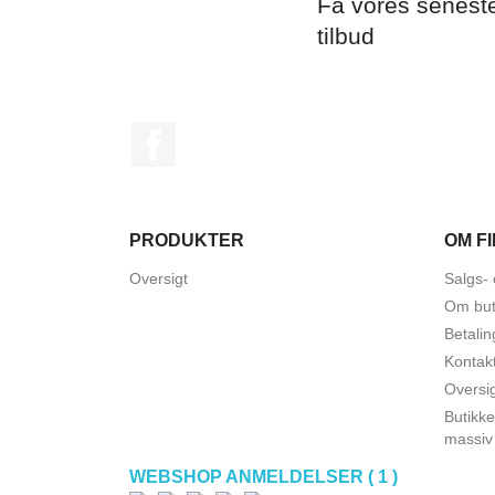
Få vores senest
tilbud
Facebook
PRODUKTER
OM F
Oversigt
Salgs- 
Om but
Betalin
Kontak
Oversi
Butikke
massiv
WEBSHOP ANMELDELSER ( 1 )