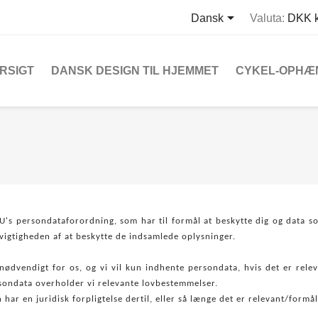

Dansk
Valuta:
DKK k
RSIGT
DANSK DESIGN TIL HJEMMET
CYKEL-OPHÆ
's persondataforordning, som har til formål at beskytte dig og data 
r vigtigheden af at beskytte de indsamlede oplysninger.
 nødvendigt for os, og vi vil kun indhente persondata, hvis det er rele
sondata overholder vi relevante lovbestemmelser.
n
har en juridisk forpligtelse dertil, eller så længe det er relevant/formål