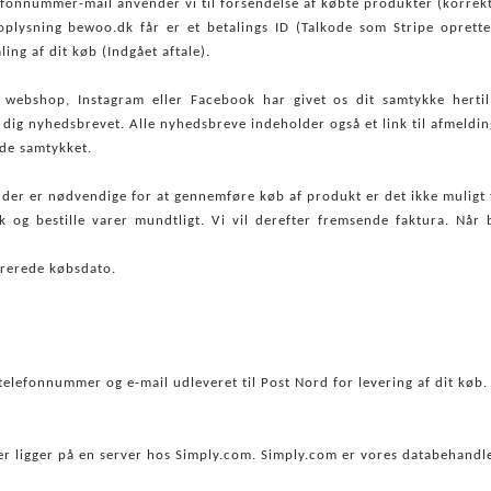
fonnummer-mail anvender vi til forsendelse af købte produkter (korrek
oplysning bewoo.dk får er et betalings ID (Talkode som Stripe opretter 
ng af dit køb (Indgået aftale).
 webshop, Instagram eller Facebook har givet os dit samtykke hertil,
e dig nyhedsbrevet. Alle nyhedsbreve indeholder også et link til afmeldin
alde samtykket.
 der er nødvendige for at gennemføre køb af produkt er det ikke muligt 
 og bestille varer mundtligt. Vi vil derefter fremsende faktura. Når be
strerede købsdato.
 telefonnummer og e-mail udleveret til Post Nord for levering af dit køb.
ligger på en server hos Simply.com. Simply.com er vores databehandle