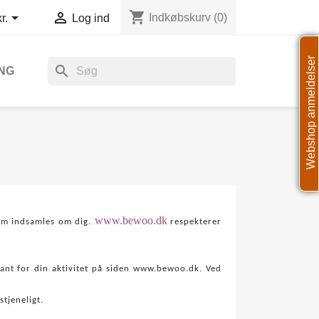
shopping_cart


Indkøbskurv
(0)
r.
Log ind
Webshop anmeldelser
search
NG
www.bewoo.dk
som indsamles om dig.
respekterer
vant for din aktivitet på siden www.bewoo.dk. Ved
stjeneligt.