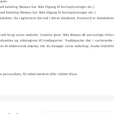
ppen:
d betaling (Bewoo har ikke tilgang til kortoplysninger etc.)
ed betaling (Bewoo har ikke tilgang til kortoplysninger etc.)
odukter. Du registreres derved i deres database. Postnord er databehan
 ved brug vores website. Cookies giver ikke Bewoo.dk personlige infor
dsamles og videregives til tredjeparter. Tredjeparter der i varierend
som et elektronisk mærke, når du besøger vores webshop, huske indstillin
e persondata, få rettet/ændret eller slettet disse.