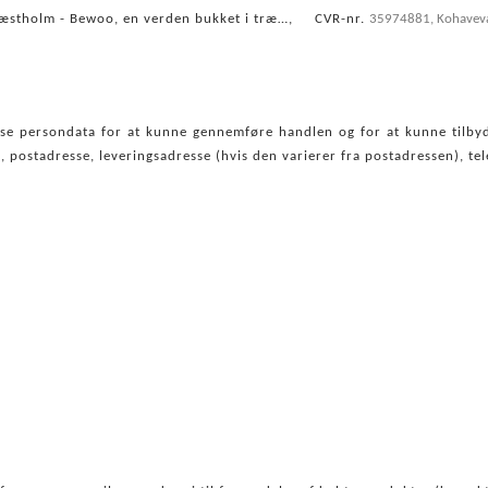
ræstholm - Bewoo, en verden bukket i træ…, CVR-nr.
35974881
, Kohave
se persondata for at kunne gennemføre handlen og for at kunne tilbyde
, postadresse, leveringsadresse (hvis den varierer fra postadressen), t