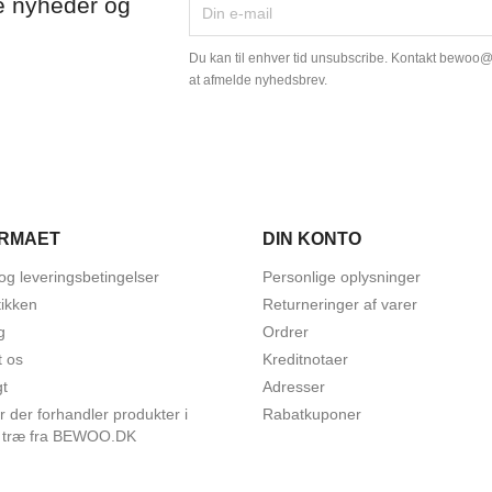
e nyheder og
Du kan til enhver tid unsubscribe. Kontakt bewoo
at afmelde nyhedsbrev.
IRMAET
DIN KONTO
og leveringsbetingelser
Personlige oplysninger
ikken
Returneringer af varer
g
Ordrer
t os
Kreditnotaer
gt
Adresser
r der forhandler produkter i
Rabatkuponer
 træ fra BEWOO.DK