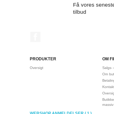
Få vores senest
tilbud
Facebook
PRODUKTER
OM F
Oversigt
Salgs- 
Om but
Betalin
Kontak
Oversi
Butikke
massiv
WEBSHOP ANMELDELSER ( 1 )