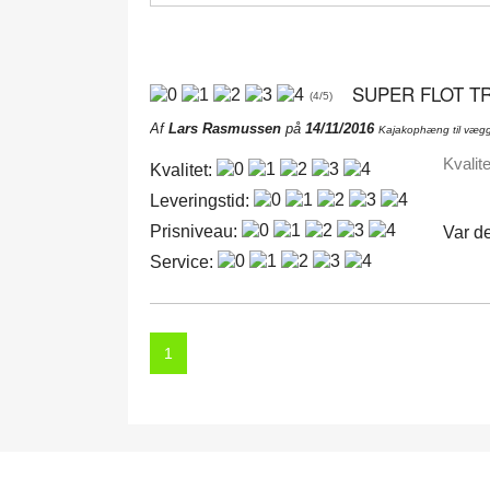
SUPER FLOT T
(
4
/
5
)
Af
Lars Rasmussen
på
14/11/2016
Kajakophæng til væg
Kvalit
Kvalitet:
Leveringstid:
Prisniveau:
Var de
Service:
1