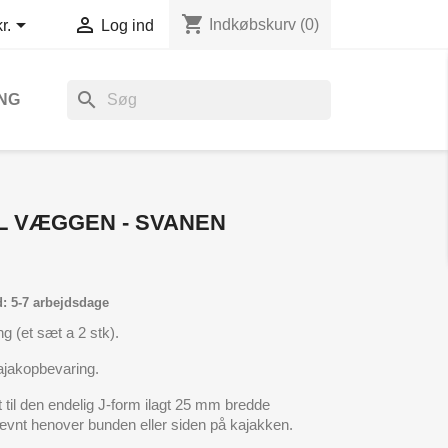
shopping_cart


Indkøbskurv
(0)
r.
Log ind
search
NG
L VÆGGEN - SVANEN
d: 5-7 arbejdsdage
g (et sæt a 2 stk).
ajakopbevaring.
 til den endelig J-form ilagt 25 mm bredde
ævnt henover bunden eller siden på kajakken.