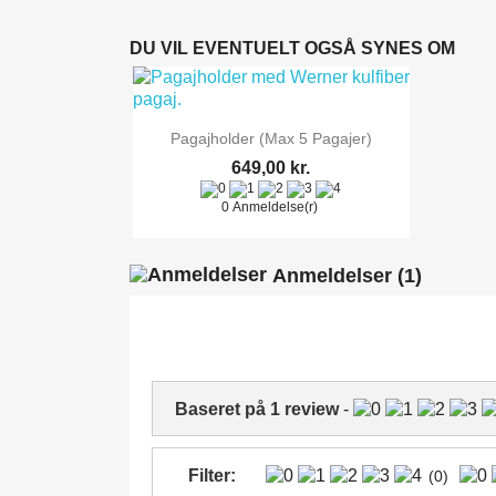
DU VIL EVENTUELT OGSÅ SYNES OM

Vis her
Pagajholder (Max 5 Pagajer)
649,00 kr.
0 Anmeldelse(r)
Anmeldelser
(1)
KUN ONLINE
Baseret på
1
review
-
Filter:
(0)