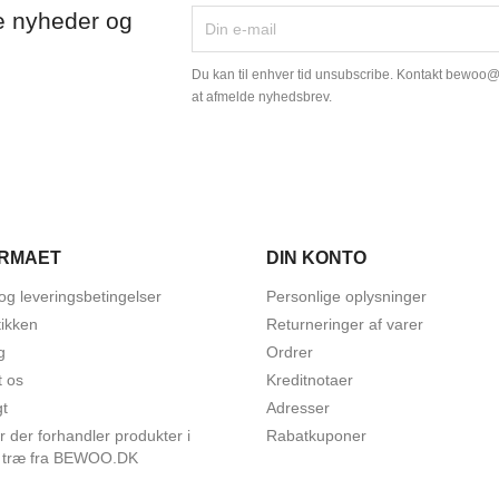
e nyheder og
Du kan til enhver tid unsubscribe. Kontakt bewoo
at afmelde nyhedsbrev.
IRMAET
DIN KONTO
og leveringsbetingelser
Personlige oplysninger
ikken
Returneringer af varer
g
Ordrer
t os
Kreditnotaer
gt
Adresser
r der forhandler produkter i
Rabatkuponer
 træ fra BEWOO.DK