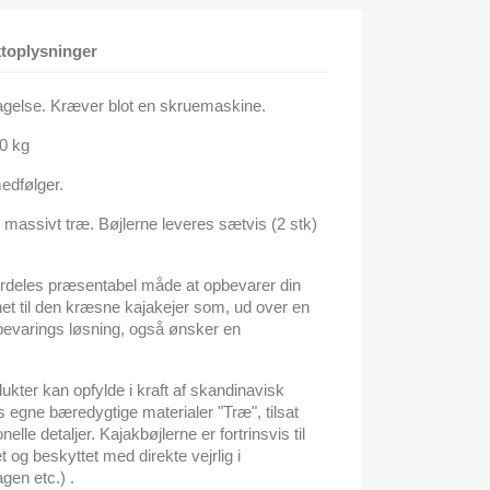
toplysninger
tagelse. Kræver blot en skruemaskine.
0 kg
edfølger.
massivt træ. Bøjlerne leveres sætvis (2 stk)
deles præsentabel måde at opbevarer din
net til den kræsne kajakejer som, ud over en
bevarings løsning, også ønsker en
kter kan opfylde i kraft af skandinavisk
ns egne bæredygtige materialer "Træ", tilsat
e detaljer. Kajakbøjlerne er fortrinsvis til
og beskyttet med direkte vejrlig i
gen etc.) .