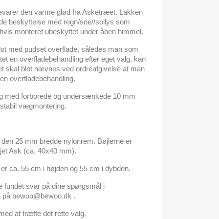
evarer den varme glød fra Asketræet. Lakken
nde beskyttelse med regn/sne//sollys som
or hvis monteret ubeskyttet under åben himmel.
blot med pudset overflade, således man som
et en overfladebehandling efter eget valg, kan
et skal blot nævnes ved ordreafgivelse at man
den overfladebehandling.
tning med forborede og undersænkede 10 mm
r stabil vægmontering.
d den 25 mm bredde nylonrem. Bøjlerne er
jet Ask (ca. 40x40 mm).
er ca. 55 cm i højden og 55 cm i dybden.
e fundet svar på dine spørgsmål i
da på bewoo@bewoo.dk .
 med at træffe det rette valg.