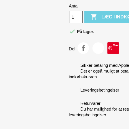
Antal

LÆG I IND

På lager.
Save
Del
Sikker betaling med Apple
Det er også muligt at beta
indkøbskurven.
Leveringsbetingelser
Returvarer
Du har mulighed for at ret
leveringsbetingelser.