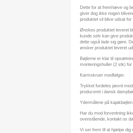
Dette for at fremhæve og b
giver dog ikke nogen blive
produktet vil blive udsat f
Ønskes produktet leveret 
kunde selv kan give produkt
dette også lade sig gøre. D
ønsker produktet leveret u
Bøjlerne er klar til opsæ
monteringshuller (2 stk) fo
Karmskruer medfølger.
Trykket fordeles jævnt me
produceret i dansk dampbø
Ydermålene på kajakbøjlen 
Har du mod forventning ikk
ovenstående, kontakt os 
Vi ser frem tll at hjælpe dig