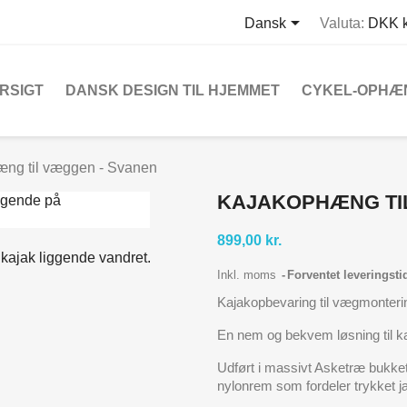

Dansk
Valuta:
DKK k
RSIGT
DANSK DESIGN TIL HJEMMET
CYKEL-OPHÆ
ng til væggen - Svanen
KAJAKOPHÆNG TI
899,00 kr.
Inkl. moms
Forventet leveringsti
Kajakopbevaring til vægmonterin
En nem og bekvem løsning til k
Udført i massivt Asketræ bukket
nylonrem som fordeler trykket j