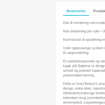
Beskrivelse
Produk
Klar til montering ved mod
Max.belastning per sæt = 3
Karmskruer til opsætning m
Unikt opbevarings-system i 
til vægmontering.
En pladsbesparende og sær
kajak på! Bøjlerne er desig
simpel og praktisk kajakop
præsentabel løsning.
Dette er hvad Bewoo's produ
design, enkle linier, nature
håndværksmæssige funktionell
indendørs brug (overdækket 
eksempelvis carporten/gara