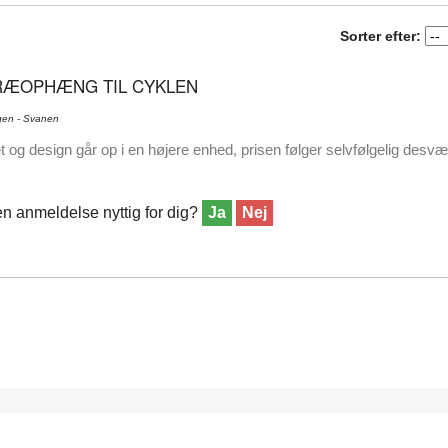
Sorter efter:
RÆOPHÆNG TIL CYKLEN
gen - Svanen
et og design går op i en højere enhed, prisen følger selvfølgelig desv
n anmeldelse nyttig for dig?
Ja
Nej